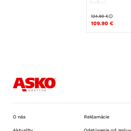
124.90 €
109.90 €
O nás
Reklamácie
Aktuality
Odstúpenie od zmluv