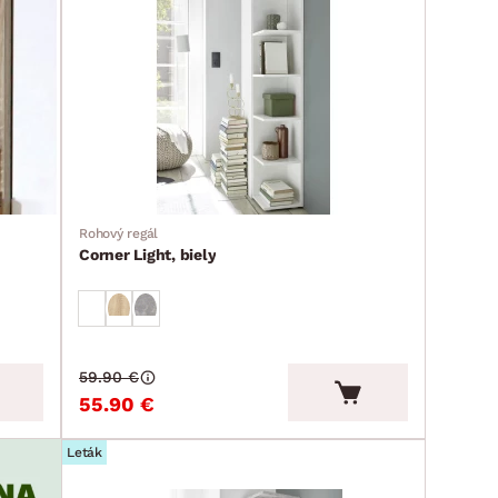
Rohový regál
Corner Light, biely
59.90 €
55.90 €
Leták