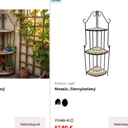
Leták
Rohový regál
ený
Mosaic, čierny/zelený
77.90 €
Nedostupné
Nedostu
57.90 €