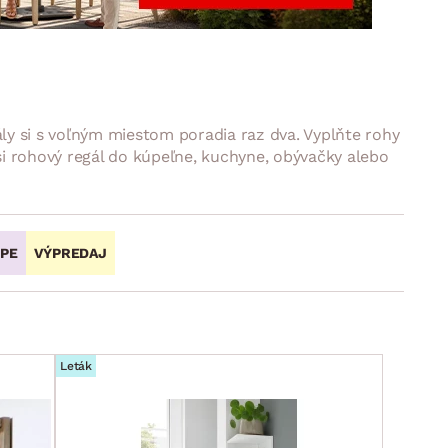
DOPLNKY
VIANOCE
hradné doplnky
ahradné zostavy
ly si s voľným miestom poradia raz dva. Vyplňte rohy
si rohový regál do kúpeľne, kuchyne, obývačky alebo
OPE
VÝPREDAJ
Leták