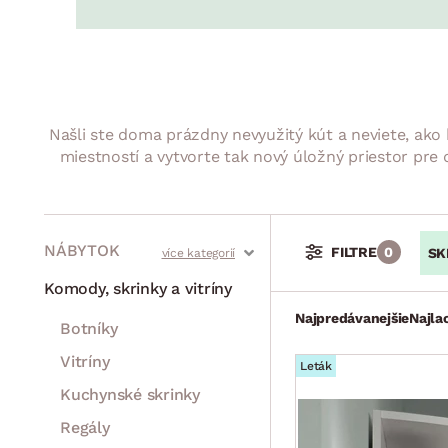
Jedáleň
BYTOVÝ TEXTIL
STOLOVANIE A VAR
Kúpeľňové zost
Detská izba
Prikrývky
Jedálenský servis
Jedálenské zos
Vankúše
Predsieň, šatník a chodba
Príbory
Záhradné zost
Koberce
Hrnce
Kuchyňa
Našli ste doma prázdny nevyužitý kút a neviete, ako
Závesy a žalúzie
Panvice
Kúpeľňa
miestností a vytvorte tak nový úložný priestor pre
Zobrazit vše
Zobrazit vše
Záhrada
VEĽKÁ NOC
Domácnosť
NÁBYTOK
FILTRE
0
SK
Stoly a stolíky
Kreslá a sedenia
Stoličky a lavice
Postele
Šatníkové skrine
Rošty
Matrace
Komody, skrinky a vitríny
Najpredávanejšie
Najla
Botníky
Vitríny
Leták
Kuchynské skrinky
Regály