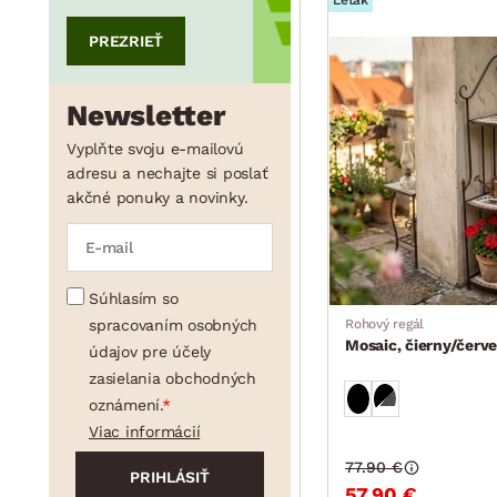
Leták
PREZRIEŤ
Newsletter
Vyplňte svoju e-mailovú
adresu a nechajte si poslať
akčné ponuky a novinky.
Súhlasím so
spracovaním osobných
Rohový regál
Mosaic, čierny/červ
údajov pre účely
zasielania obchodných
oznámení.
Viac informácií
77.90 €
57.90 €