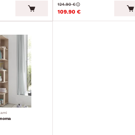
124.90 €
109.90 €
kami
onoma