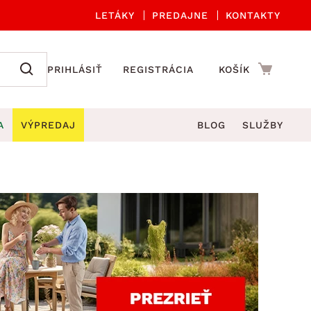
LETÁKY
PREDAJNE
KONTAKTY
PRIHLÁSIŤ
REGISTRÁCIA
KOŠÍK
A
VÝPREDAJ
BLOG
SLUŽBY
 A ORGANIZÁCIA
Záhradné sety
DROBNÉ BYTOVÉ DOPLNKY
úče
Kuchynské príslušenstvo
né stoličky a kreslá
ždniky
Kuchynské doplnky
áhradné lavice
viny
Kúpeľňové doplnky
Záhradné stoly
lečenie
Záhradné doplnky
hradné hojdačky
Zobrazit vše
áhradné lehátka