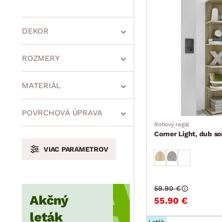
DEKOR
ROZMERY
MATERIÁL
min.
cm
max.
cm
POVRCHOVÁ ÚPRAVA
Rohový regál
Corner Light, dub s
VIAC PARAMETROV
min.
cm
max.
cm
59.90 €
Akčný
min.
cm
max.
cm
55.90 €
leták