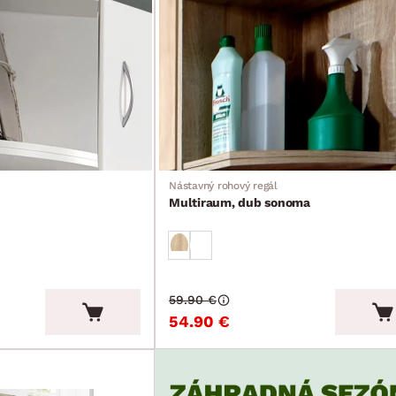
Nástavný rohový regál
Multiraum, dub sonoma
59.90 €
54.90 €