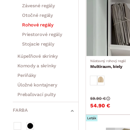
Závesné regály
Otočné regály
Rohové regály
Priestorové regály
Stojacie regály
Kúpeľňové skrinky
Nástavný rohový regál
Komody a skrinky
Multiraum, biely
Periňáky
Úložné kontajnery
Prebaľovací pulty
59.90 €
Bytové doplnky
Sedacie súpravy a pohovky
Zostavy a steny
Drobný nábytok
Spotrebiče
54.90 €
FARBA
Leták