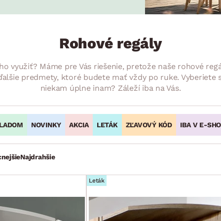
ENIE
DOMÁCE SPOTREBIČE
ZÁHRADNÉ 
avy
Zá
tavy
Z
Rohové regály
avy
 ho využiť? Máme pre Vás riešenie, pretože naše rohové regá
 ďalšie predmety, ktoré budete mať vždy po ruke. Vyberiete 
niekam úplne inam? Záleží iba na Vás.
LADOM
NOVINKY
AKCIA
LETÁK
ZĽAVOVÝ KÓD
IBA V E-SH
cnejšie
Najdrahšie
Leták