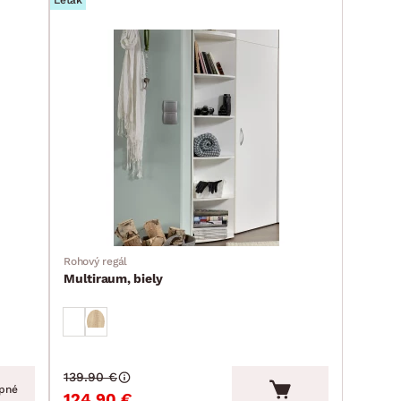
Leták
Rohový regál
Multiraum, biely
139.90 €
pné
124.90 €