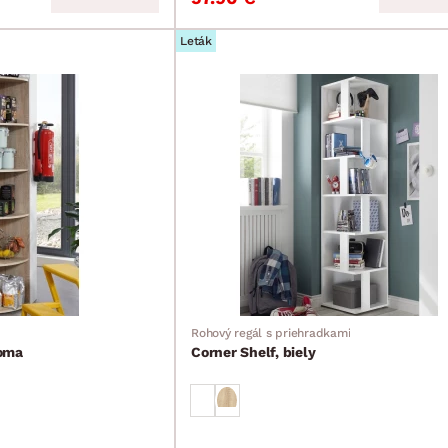
Leták
Rohový regál s priehradkami
oma
Corner Shelf, biely