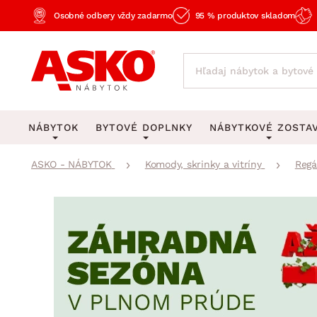
Osobné odbery vždy zadarmo
95 % produktov skladom
NÁBYTOK
BYTOVÉ DOPLNKY
NÁBYTKOVÉ ZOSTA
ASKO - NÁBYTOK
Komody, skrinky a vitríny
Regá
KOBERCE
OSVETLENIE
Obývacie zost
Veľké a stredné koberce
Stolové lampy a lampi
Spálňové zost
Behúne a malé koberce
Stropné osvetlenie
Kancelárske zos
Obývacia izba
Detské koberce
Lustre a závesné svieti
Kuchynské zost
Spálňa
Kúpeľňové predložky
Stojacie lampy
Detské zosta
Pracovňa a kancelária
Zobrazit vše
Zobrazit vše
Predsieňové zos