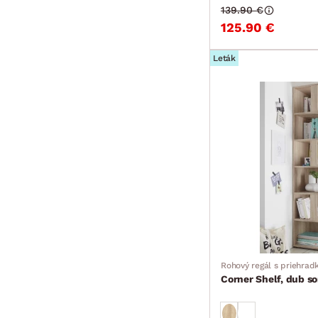
139.90 €
125.90 €
Leták
Rohový regál s priehrad
Corner Shelf, dub s