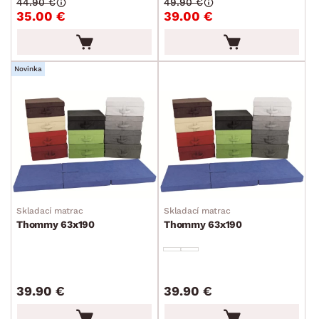
44.90 €
49.90 €
35.00 €
39.00 €
ROZMERY
MATERIÁL
Novinka
min.
cm
max.
cm
MIESTNOSŤ
min.
cm
max.
cm
SKLADOVOSŤ
min.
cm
max.
cm
Skladací matrac
Skladací matrac
Thommy 63x190
Thommy 63x190
39.90 €
39.90 €