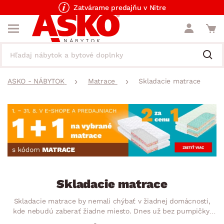
Zatvárame predajňu v Nitre
ASKO - NÁBYTOK
Matrace
Skladacie matrace
Skladacie matrace
Skladacie matrace by nemali chýbať v žiadnej domácnosti,
kde nebudú zaberať žiadne miesto. Dnes už bez pumpičky!
Matrac stačí vytiahnuť zo skrine, jednoducho rozložiť a lôžko