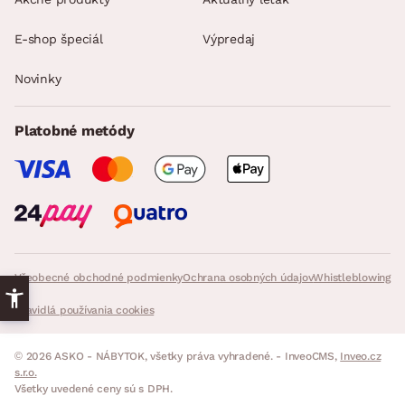
E-shop špeciál
Výpredaj
Novinky
Platobné metódy
Všeobecné obchodné podmienky
Ochrana osobných údajov
Whistleblowing
Pravidlá používania cookies
© 2026 ASKO - NÁBYTOK, všetky práva vyhradené. - InveoCMS,
Inveo.cz
s.r.o.
Všetky uvedené ceny sú s DPH.