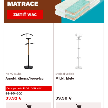
Nemý sluha
Stojací vešiak
Arnold, číerna/borovica
Micki, biely
Cena po zadaní kódu DOPLNKY
39.90 €
33.92 €
39.90 €