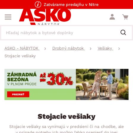
Zatvárame predajňu v Nitre
ASKO - NÁBYTOK
Drobný nábytok
Vešiaky
Stojacie vešiaky
Stojacie vešiaky
Stojacie vešiaky sa vynímajú v predsieni či na chodbe, ale
v prípade potreby ich možno ľahko preniesť do inej