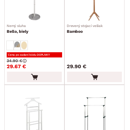
Nemý sluha
Drevený stojací vešiak
Bello, biely
Bamboo
Cena po zadaní kódu DOPLNKY
34.90 €
29.67 €
29.90 €