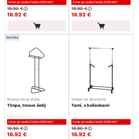
Cena po zadaní kódu DOPLNKY
Cena po zadaní kódu DOPLNKY
19.90 €
19.90 €
DEKOR
16.92 €
16.92 €
ROZMERY
Novinka
MATERIÁL
min.
cm
max.
cm
POVRCHOVÁ ÚPRAVA
min.
cm
max.
cm
ŠTÝL
min.
cm
max.
cm
MIESTNOSŤ
Kovový nemý sluha
Vešiak na oblečenie
Timpa, tmavo šedý
Tami, s kolieskami
SKLADOVOSŤ
Cena po zadaní kódu DOPLNKY
Cena po zadaní kódu DOPLNKY
19.90 €
19.90 €
16.92 €
16.92 €