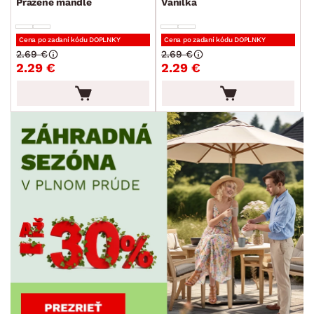
Pražené mandle
Vanilka
Cena po zadaní kódu DOPLNKY
Cena po zadaní kódu DOPLNKY
2.69 €
2.69 €
2.29 €
2.29 €