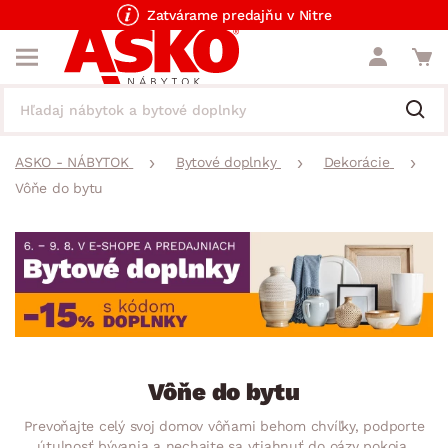
Zatvárame predajňu v Nitre
ASKO - NÁBYTOK
Bytové doplnky
Dekorácie
Vôňe do bytu
Vôňe do bytu
Prevoňajte celý svoj domov vôňami behom chvíľky, podporte
útulnosť bývania a nechajte sa vtiahnuť do oázy pokoja.