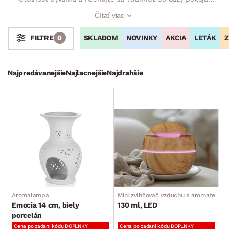
Príjemná a svieža vôňa do bytu dokáže vykúzliť tú pravú
Čítať viac
domácu atmosféru, v ktorej sa budete cítiť pohodlne a
uvoľnene. Aj pozvaní hostia budú mať hneď lepšiu a pozitívnu
SKLADOM
NOVINKY
AKCIA
LETÁK
Z
FILTRE
0
náladu. Čas strávený vo vyvoňanom prostredí je jednoducho
na nezaplatenie!
Stoly a stolíky
Kreslá a sedenia
Stoličky a lavice
Postele
Šatníkové skrine
Rošty
Matrace
Komody, skrinky a vitríny
Bytové doplnky
Najpredávanejšie
Najlacnejšie
Najdrahšie
Bytový textil
Dekorácie
Obrazy
Sviečky, svietniky a lucerny
Hodiny
Zrkadlá
Bytové dekorácie
Aromalampa
Mini zvlhčovač vzduchu s aromaterapi
Rámiky
Emocia 14 cm, biely
130 ml, LED
porcelán
Vázy
Cena po zadaní kódu DOPLNKY
Cena po zadaní kódu DOPLNKY