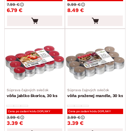
Kvety a kvetináče
7.99 €
9.99 €
6.79 €
8.49 €
Vôňe do bytu
Stolovanie a varenie
Záhradné doplnky
Osvetlenie
Ukladanie a organizácia
Drobné bytové doplnky
Vianoce
Veľká noc
Súprava čajových sviečok
Súprava čajových sviečok
Sedacie súpravy a pohovky
Zostavy a steny
Drobný nábytok
Spotrebiče
vôňa jablko škorica, 30 ks
vôňa praženej mandle, 30 ks
FARBA
Cena po zadaní kódu DOPLNKY
Cena po zadaní kódu DOPLNKY
3.99 €
3.99 €
3.39 €
3.39 €