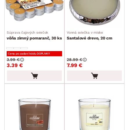
Súprava čajových sviečok
Vonná sviečka v miske
vôňa zimný pomaranč, 30 ks
Santalové drevo, 20 cm
Cena po zadaní kódu DOPLNKY
3.99 €
28.99 €
3.39 €
7.99 €