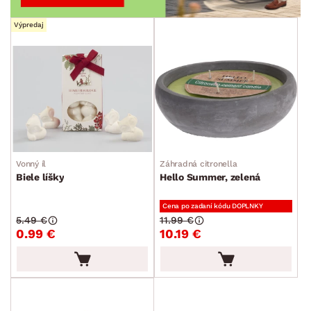
Výpredaj
Vonný íl
Záhradná citronella
Biele líšky
Hello Summer, zelená
Cena po zadaní kódu DOPLNKY
5.49 €
11.99 €
0.99 €
10.19 €