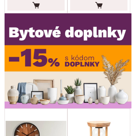
ROZMERY
MATERIÁL
min.
cm
max.
cm
TVAR
min.
cm
max.
cm
MIESTNOSŤ
min.
cm
max.
cm
SKLADOVOSŤ