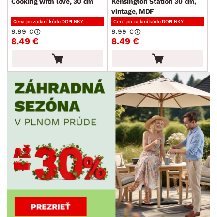
Cooking with love, 30 cm
Kensington Station 30 cm,
vintage, MDF
Cena po zadaní kódu DOPLNKY
Cena po zadaní kódu DOPLNKY
9.99 €
9.99 €
8.49 €
8.49 €