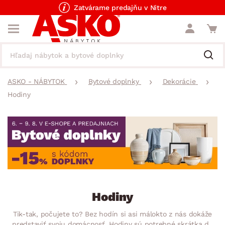
Zatvárame predajňu v Nitre
ASKO - NÁBYTOK
Bytové doplnky
Dekorácie
Hodiny
Hodiny
Tik-tak, počujete to? Bez hodín si asi málokto z nás dokáže
predstaviť svoju domácnosť. Hodiny sú potrebné skrátka do