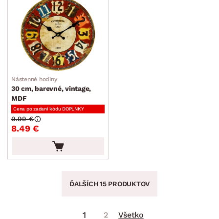
Nástenné hodiny
30 cm, barevné, vintage,
MDF
Cena po zadaní kódu DOPLNKY
9.99 €
8.49 €
ĎALŠÍCH 15 PRODUKTOV
1
2
Všetko