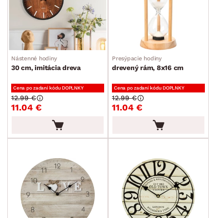
Nástenné hodiny
Presýpacie hodiny
30 cm, imitácia dreva
drevený rám, 8x16 cm
Cena po zadaní kódu DOPLNKY
Cena po zadaní kódu DOPLNKY
12.99 €
12.99 €
11.04 €
11.04 €