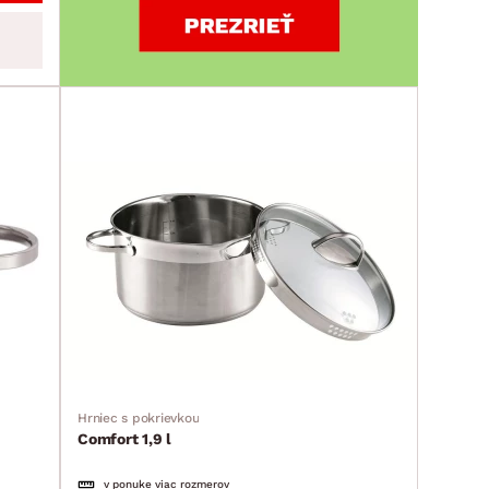
Hrniec s pokrievkou
Comfort 1,9 l
v ponuke viac rozmerov