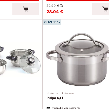
32.99 €
28.04 €
ZĽAVA 15 %
Hrniec s pokrievkou
Pulpo 6,1 l
v ponuke viac rozmerov