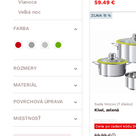
Vianoce
59.49 €
Veľká noc
ZĽAVA 15 %
Sedacie súpravy a pohovky
Zostavy a steny
Drobný nábytok
Spotrebiče
FARBA
ROZMERY
MATERIÁL
min.
cm
max.
cm
POVRCHOVÁ ÚPRAVA
Sada hrncov (7 dielov)
Kiwi, zelená
MIESTNOSŤ
Cena po zadaní kódu 
min.
cm
max.
cm
69.99 €