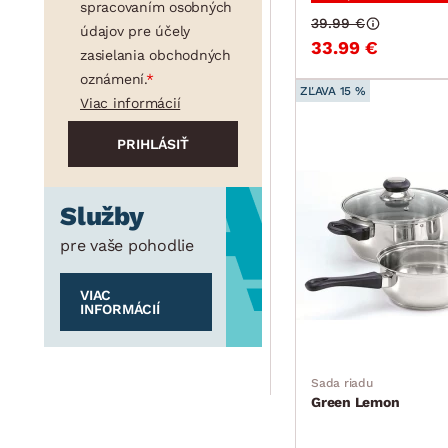
spracovaním osobných
39.99 €
údajov pre účely
33.99 €
zasielania obchodných
oznámení.
ZĽAVA 15 %
Viac informácií
Služby
pre vaše pohodlie
VIAC
INFORMÁCIÍ
Sada riadu
Green Lemon