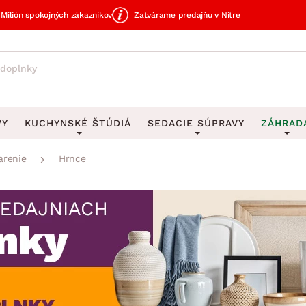
Milión spokojných zákazníkov
Zatvárame predajňu v Nitre
VY
KUCHYNSKÉ ŠTÚDIÁ
SEDACIE SÚPRAVY
ZÁHRAD
arenie
Hrnce
avy
DEKORÁCIE
Sedacie súpravy do U
UKLADANIE
čky
Obrazy
Vešiaky na kľ
avy
Rohové sedacie súpravy
Záhrad
Zrkadlá
Stojany na dá
tavy
Sedacie súpravy 3-2-1
Z
dlá
Hodiny
Stojany na no
avy
Sedacie súpravy na mieru
Vázy
Stojany na ob
vy
Zá
Zobrazit vše
Zobrazit vše
tavy
Z