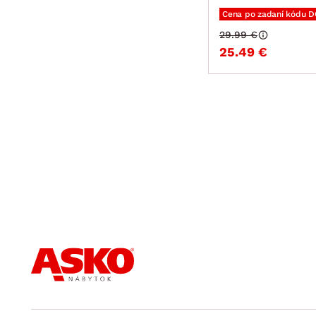
Cena po zadaní kódu 
29.99 €
25.49 €