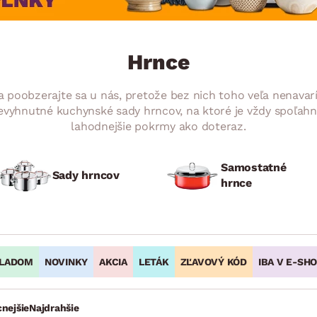
ENIE
DOMÁCE SPOTREBIČE
ZÁHRADNÉ 
avy
Zá
tavy
Z
Hrnce
avy
a poobzerajte sa u nás, pretože bez nich toho veľa nenavarít
evyhnutné kuchynské sady hrncov, na ktoré je vždy spoľahnut
lahodnejšie pokrmy ako doteraz.
Samostatné
Sady hrncov
hrnce
LADOM
NOVINKY
AKCIA
LETÁK
ZĽAVOVÝ KÓD
IBA V E-SH
cnejšie
Najdrahšie