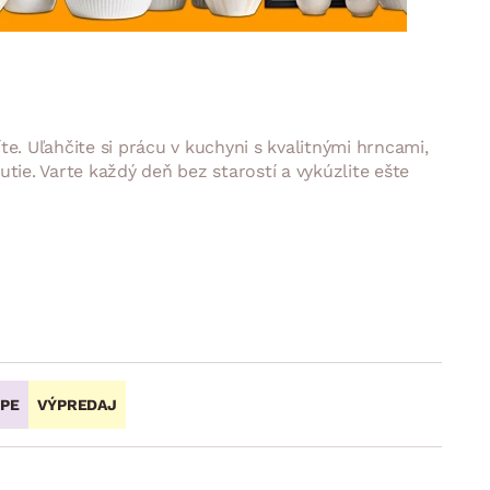
DOPLNKY
VIANOCE
hradné doplnky
ahradné zostavy
e. Uľahčite si prácu v kuchyni s kvalitnými hrncami,
ie. Varte každý deň bez starostí a vykúzlite ešte
OPE
VÝPREDAJ