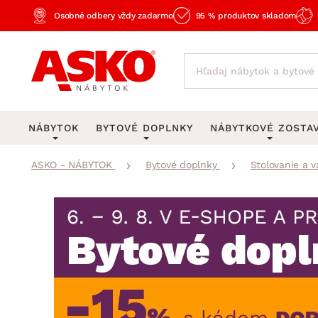
Osobné odbery vždy zadarmo
95 % produktov skladom
NÁBYTOK
BYTOVÉ DOPLNKY
NÁBYTKOVÉ ZOSTA
ASKO - NÁBYTOK
Bytové doplnky
Stolovanie a v
KOBERCE
OSVETLENIE
Obývacie zost
Veľké a stredné koberce
Stolové lampy a lampi
Spálňové zost
Behúne a malé koberce
Stropné osvetlenie
Kancelárske zos
Obývacia izba
Detské koberce
Lustre a závesné svieti
Kuchynské zost
Spálňa
Kúpeľňové predložky
Stojacie lampy
Detské zosta
Pracovňa a kancelária
Zobrazit vše
Zobrazit vše
Predsieňové zos