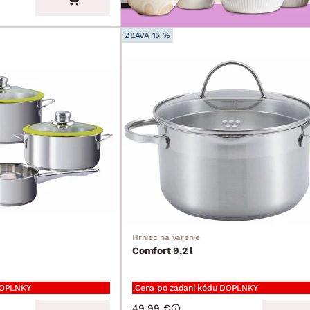
ZĽAVA 15 %
Hrniec na varenie
Comfort 9,2 l
DOPLNKY
Cena po zadaní kódu DOPLNKY
49.99 €