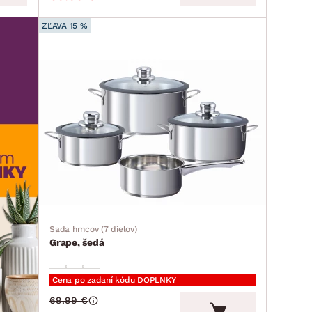
ZĽAVA 15 %
Sada hrncov (7 dielov)
Grape, šedá
Cena po zadaní kódu DOPLNKY
69.99 €