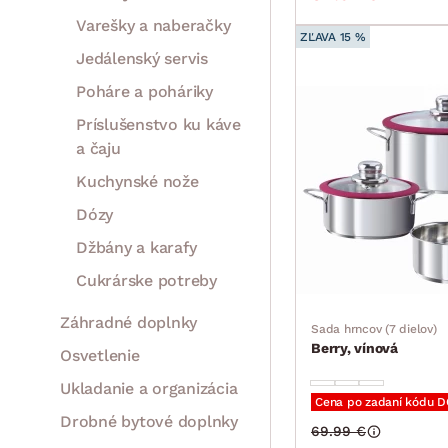
Varešky a naberačky
ZĽAVA 15 %
Jedálenský servis
Poháre a poháriky
Príslušenstvo ku káve
a čaju
Kuchynské nože
Dózy
Džbány a karafy
Cukrárske potreby
Záhradné doplnky
Sada hrncov (7 dielov)
Berry, vínová
Osvetlenie
Ukladanie a organizácia
Cena po zadaní kódu 
Drobné bytové doplnky
69.99 €