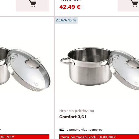
42.49 €
ZĽAVA 15 %
Hrniec s pokrievkou
Comfort 3,6 l
v
v ponuke viac rozmerov
DOPLNKY
Cena po zadaní kódu DOPLNKY