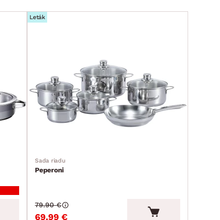
Leták
Sada riadu
Peperoni
79.90 €
69.99 €