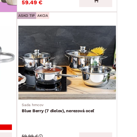
59.49 €
ASKO TIP
AKCIA
Sada hrncov
Blue Berry (7 dielov), nerezová oceľ
59.99 €