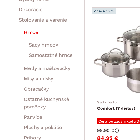
Dekorácie
ZĽAVA 15 %
Stolovanie a varenie
Hrnce
Sady hrncov
Samostatné hrnce
Metly a mašlovačky
Misy a misky
Obracačky
Ostatné kuchynské
Sada riadu
pomôcky
Comfort (7 dielov)
Panvice
Cena po zadaní kódu 
Plechy a pekáče
99.90 €
Príbory
84.92 €