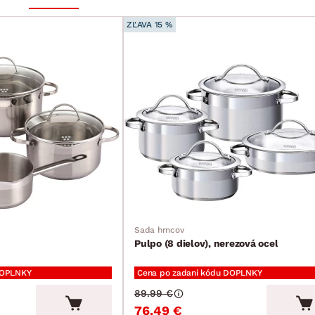
ZĽAVA 15 %
Sada hrncov
Pulpo (8 dielov), nerezová ocel
DOPLNKY
Cena po zadaní kódu DOPLNKY
89.99 €
76.49 €