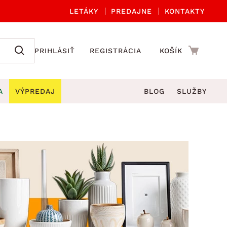
LETÁKY
PREDAJNE
KONTAKTY
PRIHLÁSIŤ
REGISTRÁCIA
KOŠÍK
A
VÝPREDAJ
BLOG
SLUŽBY
 A ORGANIZÁCIA
Záhradné sety
DROBNÉ BYTOVÉ DOPLNKY
úče
Kuchynské príslušenstvo
né stoličky a kreslá
ždniky
Kuchynské doplnky
áhradné lavice
viny
Kúpeľňové doplnky
Záhradné stoly
lečenie
Záhradné doplnky
hradné hojdačky
Zobrazit vše
áhradné lehátka