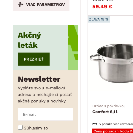
VIAC PARAMETROV
59.49 €
min.
cm
max.
cm
ZĽAVA 15 %
Akčný
leták
PREZRIEŤ
Newsletter
Vyplňte svoju e-mailovú
adresu a nechajte si poslať
akčné ponuky a novinky.
Hrniec s pokrievkou
Comfort 6,1 l
v ponuke viac rozmero
Súhlasím so
Cena po zadaní kódu 