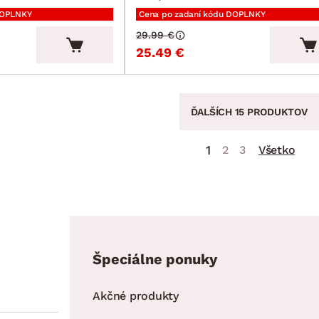
DOPLNKY
Cena po zadaní kódu DOPLNKY
29.99 €
25.49 €
ĎALŠÍCH 15 PRODUKTOV
1
2
3
Všetko
Špeciálne ponuky
Akčné produkty