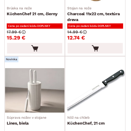
Brúska na nože
Stojan na nože
KüchenChef 21 cm, čierny
Charcoal 11x22 cm, textúra
dreva
Cena po zadaní kódu DOPLNKY
Cena po zadaní kódu DOPLNKY
17.99 €
14.99 €
15.29 €
12.74 €
Novinka
Súprava nožov v stojane
Nôž na chlieb
Lines, biela
KüchenChef, 21 cm