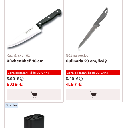
Kuchársky nôž
Nôž na pečivo
KüchenChef, 16 cm
Culinaria 20 cm, šedý
Cena po zadaní kódu DOPLNKY
Cena po zadaní kódu DOPLNKY
5.99 €
5.49 €
5.09 €
4.67 €
Novinka