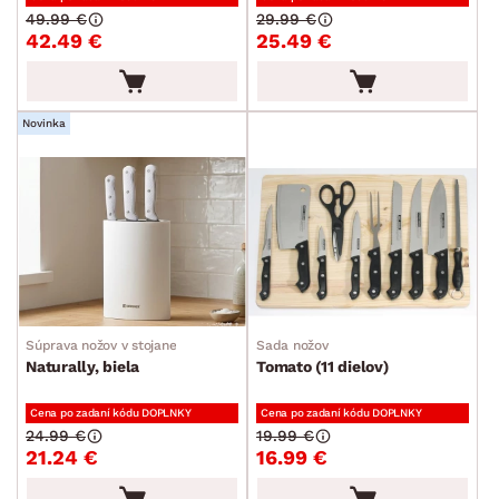
Plechy a pekáče
49.99 €
29.99 €
42.49 €
25.49 €
Príbory
Varešky a naberačky
Jedálenský servis
Novinka
Poháre a poháriky
Príslušenstvo ku káve a čaju
Kuchynské nože
Dózy
Džbány a karafy
Cukrárske potreby
Súprava nožov v stojane
Sada nožov
Naturally, biela
Tomato (11 dielov)
Záhradné doplnky
Cena po zadaní kódu DOPLNKY
Cena po zadaní kódu DOPLNKY
Osvetlenie
24.99 €
19.99 €
21.24 €
16.99 €
Ukladanie a organizácia