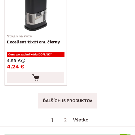
Stojan na nože
Excellent 12x21 cm, čierny
Cena po zadaní kódu DOPLNKY
4.99 €
4.24 €
ĎALŠÍCH 15 PRODUKTOV
1
2
Všetko