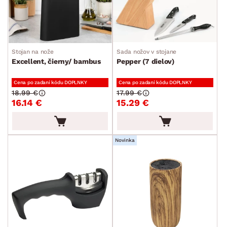
MIESTNOSŤ
min.
cm
max.
cm
SKLADOVOSŤ
Stojan na nože
Sada nožov v stojane
Excellent, čierny/ bambus
Pepper (7 dielov)
Cena po zadaní kódu DOPLNKY
Cena po zadaní kódu DOPLNKY
18.99 €
17.99 €
16.14 €
15.29 €
Novinka