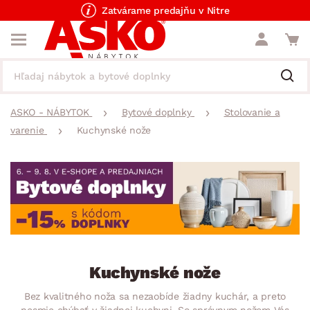
Zatvárame predajňu v Nitre
ASKO - NÁBYTOK
Bytové doplnky
Stolovanie a
varenie
Kuchynské nože
Kuchynské nože
Bez kvalitného noža sa nezaobíde žiadny kuchár, a preto
nesmie chýbať v žiadnej kuchyni. So správnym nožom Vás