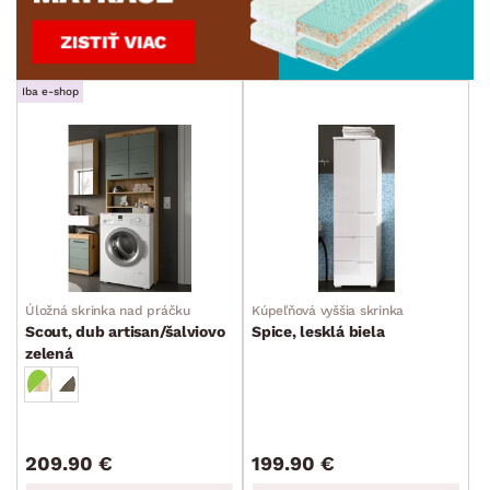
Iba e-shop
Úložná skrinka nad práčku
Kúpeľňová vyššia skrinka
Scout, dub artisan/šalviovo
Spice, lesklá biela
zelená
209.90 €
199.90 €