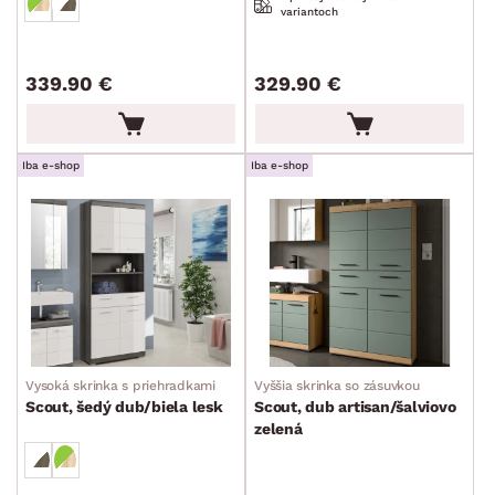
variantoch
Periňáky
Úložné kontajnery
339.90 €
329.90 €
Prebaľovací pulty
Bytové doplnky
Sedacie súpravy a pohovky
Zostavy a steny
Drobný nábytok
Spotrebiče
FARBA
Iba e-shop
Iba e-shop
DEKOR
ROZMERY
Vysoká skrinka s priehradkami
Vyššia skrinka so zásuvkou
Scout, šedý dub/biela lesk
Scout, dub artisan/šalviovo
MATERIÁL
zelená
min.
cm
max.
cm
FUNKCIE