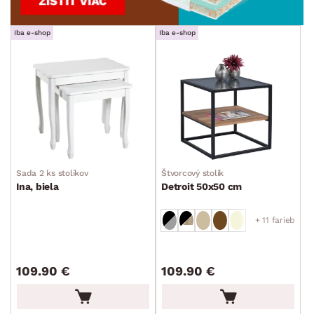
Iba e-shop
Iba e-shop
Sada 2 ks stolíkov
Štvorcový stolík
Ina, biela
Detroit 50x50 cm
+ 11 farieb
109.90 €
109.90 €