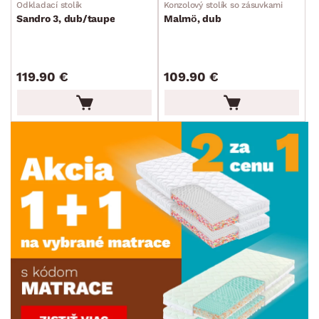
Odkladací stolík
Konzolový stolík so zásuvkami
Sandro 3, dub/taupe
Malmö, dub
119.90 €
109.90 €