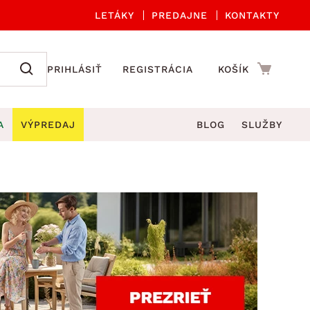
LETÁKY
PREDAJNE
KONTAKTY
PRIHLÁSIŤ
REGISTRÁCIA
KOŠÍK
A
VÝPREDAJ
BLOG
SLUŽBY
 A ORGANIZÁCIA
Záhradné sety
DROBNÉ BYTOVÉ DOPLNKY
úče
Kuchynské príslušenstvo
né stoličky a kreslá
ždniky
Kuchynské doplnky
áhradné lavice
viny
Kúpeľňové doplnky
Záhradné stoly
lečenie
Záhradné doplnky
hradné hojdačky
Zobrazit vše
áhradné lehátka