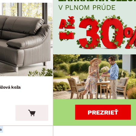
éžová koža
a