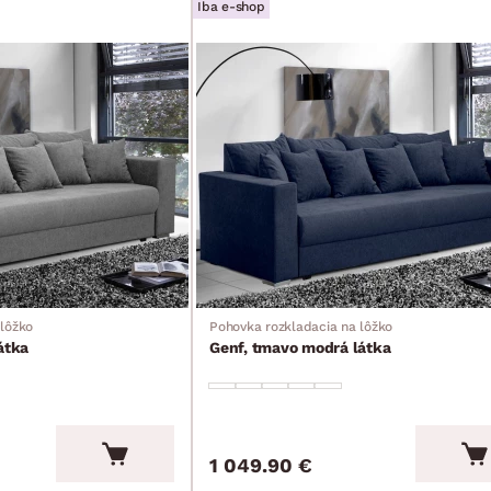
Iba e-shop
 lôžko
Pohovka rozkladacia na lôžko
átka
Genf, tmavo modrá látka
1 049.90 €