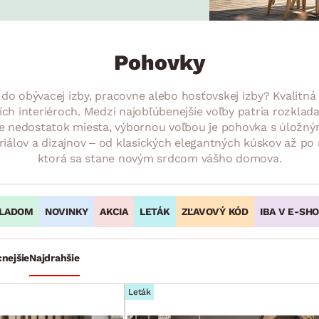
ENIE
DOMÁCE SPOTREBIČE
ZÁHRADNÉ 
avy
Zá
tavy
Z
Pohovky
avy
 obývacej izby, pracovne alebo hosťovskej izby? Kvalitná 
ch interiéroch. Medzi najobľúbenejšie voľby patria rozklada
te nedostatok miesta, výbornou voľbou je pohovka s úložným
eriálov a dizajnov – od klasických elegantných kúskov až p
ktorá sa stane novým srdcom vášho domova.
LADOM
NOVINKY
AKCIA
LETÁK
ZĽAVOVÝ KÓD
IBA V E-SH
cnejšie
Najdrahšie
Leták