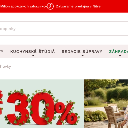
Milión spokojných zákazníkov
Zatvárame predajňu v Nitre
VY
KUCHYNSKÉ ŠTÚDIÁ
SEDACIE SÚPRAVY
ZÁHRAD
hovky
avy
DEKORÁCIE
Sedacie súpravy do U
UKLADANIE
čky
Obrazy
Vešiaky na kľ
avy
Rohové sedacie súpravy
Záhrad
Zrkadlá
Stojany na dá
tavy
Sedacie súpravy 3-2-1
Z
dlá
Hodiny
Stojany na no
avy
Sedacie súpravy na mieru
Vázy
Stojany na ob
vy
Zá
Zobrazit vše
Zobrazit vše
tavy
Z