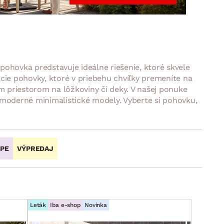
DOPLNKY
VIANOCE
hradné doplnky
ahradné zostavy
pohovka predstavuje ideálne riešenie, ktoré skvele
cie pohovky, ktoré v priebehu chvíľky premeníte na
 priestorom na lôžkoviny či deky. V našej ponuke
o moderné minimalistické modely. Vyberte si pohovku,
OPE
VÝPREDAJ
Leták
Iba e-shop
Novinka