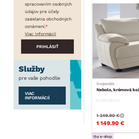
spracovaním osobných
údajov pre účely
zasielania obchodných
oznámení.
Viac informácií
Služby
pre vaše pohodlie
Dvojsedák
Nebolo, krémová ko
VIAC
INFORMÁCIÍ
1 249.90 €
1 149.90 €
Iba e-shop