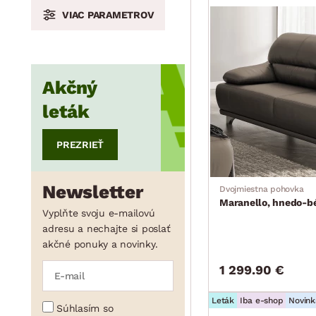
VIAC PARAMETROV
min.
cm
max.
cm
Akčný
leták
min.
cm
max.
cm
PREZRIEŤ
min.
cm
max.
cm
Newsletter
Dvojmiestna pohovka
Maranello, hnedo-b
Vyplňte svoju e-mailovú
adresu a nechajte si poslať
akčné ponuky a novinky.
1 299.90 €
Leták
Iba e-shop
Novink
Súhlasím so