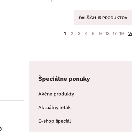
ĎALŠÍCH 15 PRODUKTOV
1
2
3
4
5
9
13
17
19
V
Špeciálne ponuky
Akčné produkty
Aktuálny leták
E-shop špeciál
y