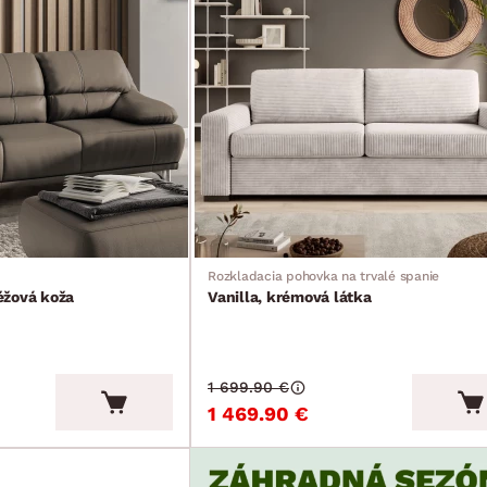
Rozkladacia pohovka na trvalé spanie
éžová koža
Vanilla, krémová látka
1 699.90 €
1 469.90 €