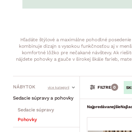
Jedáleň
BYTOVÝ TEXTIL
STOLOVANIE A VAR
Kúpeľňové zost
Detská izba
Prikrývky
Jedálenský servis
Jedálenské zos
Vankúše
Predsieň, šatník a chodba
Príbory
Záhradné zost
Koberce
Hrnce
Kuchyňa
Hľadáte štýlové a maximálne pohodlné posedenie do
Závesy a žalúzie
Panvice
Kúpeľňa
kombinuje dizajn s vysokou funkčnosťou aj v menší
komfortné lôžko pre nečakané návštevy. Ak rieši
Zobrazit vše
Zobrazit vše
Záhrada
nájdete pohovky a gauče v širokej škále farieb, mat
VEĽKÁ NOC
Domácnosť
NÁBYTOK
FILTRE
0
SK
Stoly a stolíky
Kreslá a sedenia
Stoličky a lavice
Postele
Šatníkové skrine
Rošty
Matrace
Komody, skrinky a vitríny
Bytové doplnky
Sedacie súpravy a pohovky
Najpredávanejšie
Najla
Sedacie súpravy
Pohovky
Zostavy a steny
Drobný nábytok
Spotrebiče