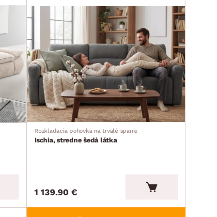
Rozkladacia pohovka na trvalé spanie
Ischia, stredne šedá látka
1 139.90 €