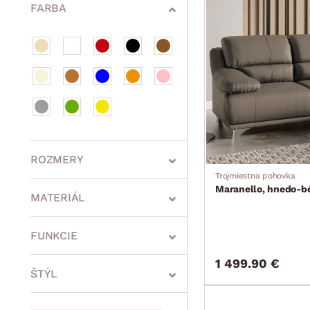
FARBA
ROZMERY
Trojmiestna pohovka
Maranello, hnedo-b
MATERIÁL
min.
cm
max.
cm
FUNKCIE
1 499.90 €
ŠTÝL
min.
cm
max.
cm