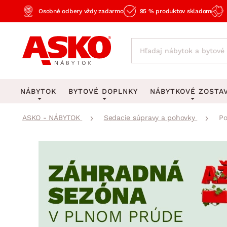
Osobné odbery vždy zadarmo
95 % produktov skladom
NÁBYTOK
BYTOVÉ DOPLNKY
NÁBYTKOVÉ ZOSTA
ASKO - NÁBYTOK
Sedacie súpravy a pohovky
Po
KOBERCE
OSVETLENIE
Obývacie zost
Veľké a stredné koberce
Stolové lampy a lampi
Spálňové zost
Behúne a malé koberce
Stropné osvetlenie
Kancelárske zos
Obývacia izba
Detské koberce
Lustre a závesné svieti
Kuchynské zost
Spálňa
Kúpeľňové predložky
Stojacie lampy
Detské zosta
Pracovňa a kancelária
Zobrazit vše
Zobrazit vše
Predsieňové zos