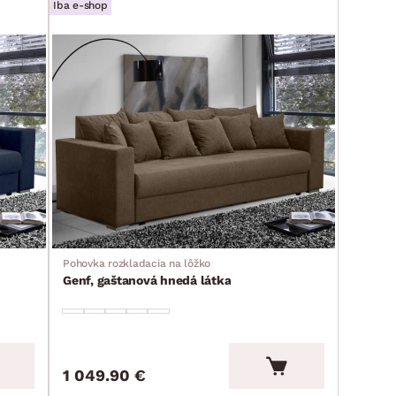
Iba e-shop
Pohovka rozkladacia na lôžko
Genf, gaštanová hnedá látka
1 049.90 €