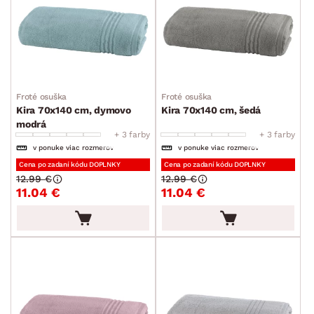
Froté osuška
Froté osuška
Kira 70x140 cm, dymovo
Kira 70x140 cm, šedá
modrá
+ 3 farby
+ 3 farby
v ponuke viac rozmerov
v ponuke viac rozmerov
Cena po zadaní kódu DOPLNKY
Cena po zadaní kódu DOPLNKY
12.99 €
12.99 €
11.04 €
11.04 €