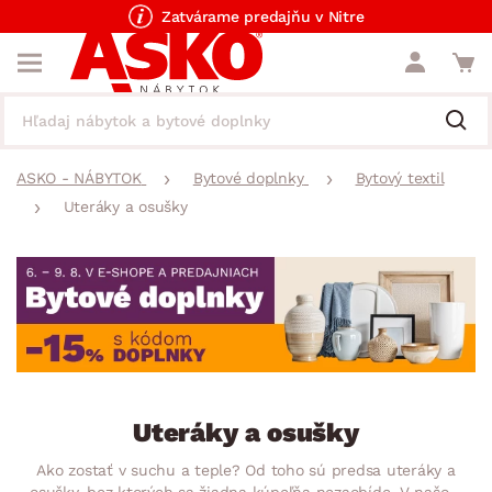
Zatvárame predajňu v Nitre
ASKO - NÁBYTOK
Bytové doplnky
Bytový textil
Uteráky a osušky
Uteráky a osušky
Ako zostať v suchu a teple? Od toho sú predsa uteráky a
osušky, bez ktorých sa žiadna kúpeľňa nezaobíde. V našom