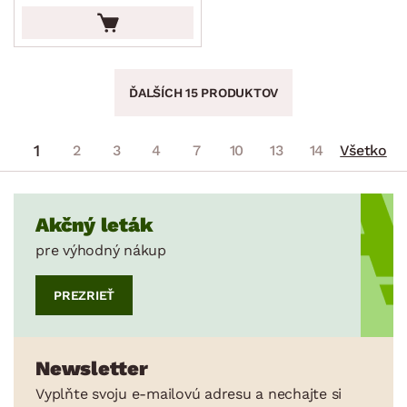
ĎALŠÍCH 15 PRODUKTOV
1
2
3
4
7
10
13
14
Všetko
Akčný leták
pre výhodný nákup
PREZRIEŤ
Newsletter
Vyplňte svoju e-mailovú adresu a nechajte si