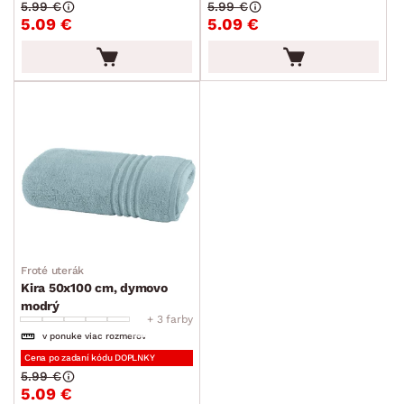
5.99 €
5.99 €
5.09 €
5.09 €
Froté uterák
Kira 50x100 cm, dymovo
modrý
+ 3 farby
v ponuke viac rozmerov
Cena po zadaní kódu DOPLNKY
5.99 €
5.09 €