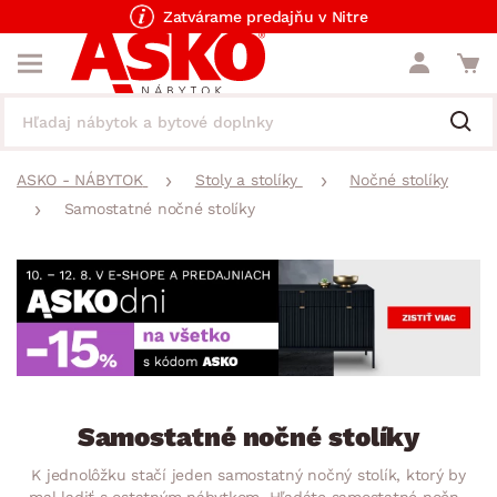
Zatvárame predajňu v Nitre
ASKO - NÁBYTOK
Stoly a stolíky
Nočné stolíky
Samostatné nočné stolíky
Samostatné nočné stolíky
K jednolôžku stačí jeden samostatný nočný stolík, ktorý by
mal ladiť s ostatným nábytkom. Hľadáte samostatné nočné