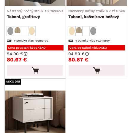
Nástenný nočný stolík s 2 zásuvkami
Nástenný nočný stolík s 2 zásuvkami
Taboni, grafitový
Taboni, kašmírovo béžový
v ponuke viac rozmerov
v ponuke viac rozmerov
Cena po zadaní kódu ASKO
Cena po zadaní kódu ASKO
94.90 €
94.90 €
80.67 €
80.67 €
ASKO DNI