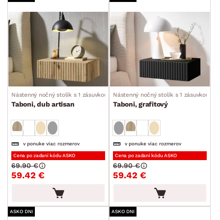
Nástenný nočný stolík s 1 zásuvkou
Nástenný nočný stolík s 1 zásuvkou
Taboni, dub artisan
Taboni, grafitový
v ponuke viac rozmerov
v ponuke viac rozmerov
Cena po zadaní kódu ASKO
Cena po zadaní kódu ASKO
69.90 €
69.90 €
59.42 €
59.42 €
ASKO DNI
ASKO DNI