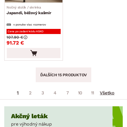
Nočný stolík / skrinka
Japandi, béžový kašmír
v ponuke viac rozmerov
Cena po zadaní kódu ASKO
107.90 €
91.72 €
ĎALŠÍCH 15 PRODUKTOV
1
2
3
4
7
10
11
Všetko
Akčný leták
pre výhodný nákup