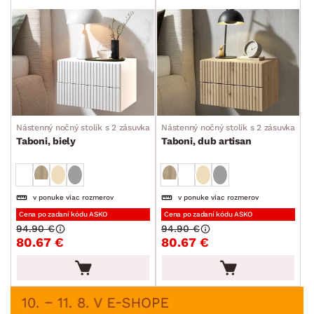
Nástenný nočný stolík s 2 zásuvkami
Nástenný nočný stolík s 2 zásuvkami
Taboni, biely
Taboni, dub artisan
v ponuke viac rozmerov
v ponuke viac rozmerov
Cena po zadaní kódu ASKO
Cena po zadaní kódu ASKO
94.90 €
94.90 €
80.67 €
80.67 €