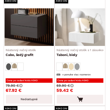
ASKO DNI
ASKO DNI
Nástenný nočný stolík
Nástenný nočný stolík s 1 zásuvkou
Cabo, šedý grafit
Taboni, biely
v ponuke viac rozmerov
Cena po zadaní kódu ASKO
Cena po zadaní kódu ASKO
79.90 €
69.90 €
67.92 €
59.42 €
Nedostupné
ASKO DNI
ASKO DNI