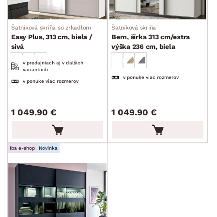
Šatníková skriňa so zrkadlom
Šatníková skriňa
Easy Plus, 313 cm, biela /
Bern, šírka 313 cm/extra
sivá
výška 236 cm, biela
v predajniach aj v ďalších
variantoch
v ponuke viac rozmerov
v ponuke viac rozmerov
1 049.90 €
1 049.90 €
Iba e-shop
Novinka