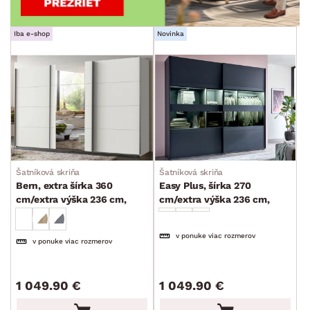
Iba e-shop
Novinka
Šatníková skriňa
Šatníková skriňa
Bern, extra šírka 360
Easy Plus, šírka 270
cm/extra výška 236 cm,
cm/extra výška 236 cm,
biela
grafit/sklo
v ponuke viac rozmerov
v ponuke viac rozmerov
1 049.90 €
1 049.90 €