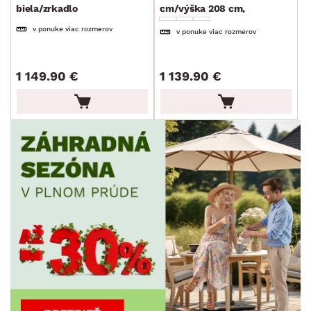
MIESTNOSŤ
biela/zrkadlo
cm/výška 208 cm,
grafit/sklo
v ponuke viac rozmerov
v ponuke viac rozmerov
ZNAČKA
1 149.90 €
1 139.90 €
SKLADOVOSŤ