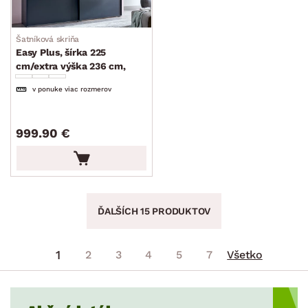
Šatníková skriňa
Easy Plus, šírka 225
cm/extra výška 236 cm,
grafit/sklo
v ponuke viac rozmerov
999.90 €
ĎALŠÍCH 15 PRODUKTOV
1
2
3
4
5
7
Všetko