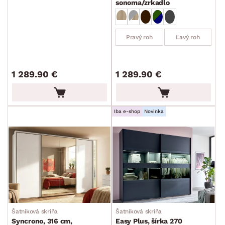
sonoma/zrkadlo
Pravý roh
Ľavý roh
DEKOR
1 289.90 €
1 289.90 €
ROZMERY
Iba e-shop
Novinka
MATERIÁL
min.
cm
max.
cm
FUNKCIE
min.
cm
max.
cm
POVRCHOVÁ ÚPRAVA
min.
cm
max.
cm
ŠTÝL
Šatníková skriňa
Šatníková skriňa
Syncrono, 316 cm,
Easy Plus, šírka 270