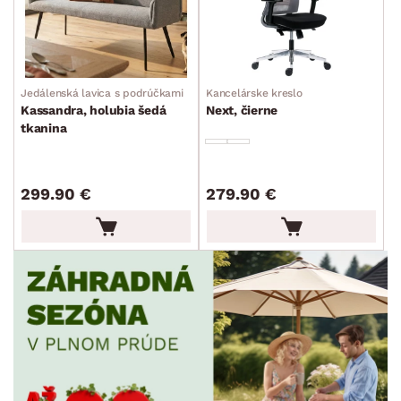
ROZMERY
MATERIÁL
min.
cm
max.
cm
Jedálenská lavica s podrúčkami
Kancelárske kreslo
Kassandra, holubia šedá
Next, čierne
FUNKCIE
tkanina
min.
cm
max.
cm
POVRCHOVÁ ÚPRAVA
min.
cm
max.
cm
299.90 €
279.90 €
ŠTÝL
min.
cm
max.
cm
MIESTNOSŤ
min.
cm
max.
cm
ZNAČKA
min.
cm
max.
cm
PET FRIENDLY