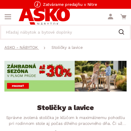
Zatvárame predajňu v Nitre
ASKO - NÁBYTOK
Stoličky a lavice
Stoličky a lavice
Správne zvolená stolička je kľúčom k maximálnemu pohodliu
pri rodinnom stole aj počas dlhého pracovného dňa. Či už
zariaďujete kuchyňu, domácu pracovňu, alebo detskú izbu,