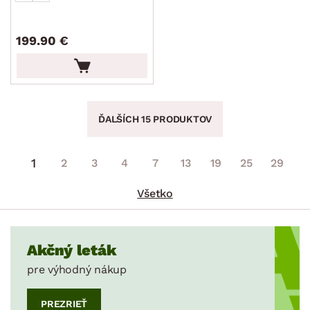
199.90 €
ĎALŠÍCH 15 PRODUKTOV
1
2
3
4
7
13
19
25
29
Všetko
Akčný leták
pre výhodný nákup
PREZRIEŤ