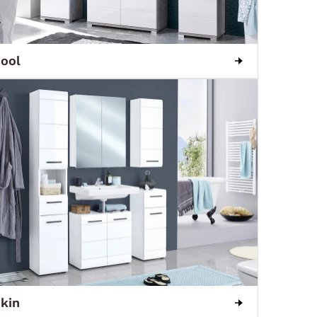
ool
kin