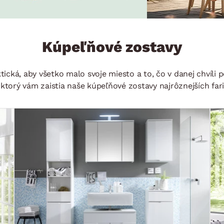
ENIE
DOMÁCE SPOTREBIČE
ZÁHRADNÉ 
avy
Zá
tavy
Z
Kúpeľňové zostavy
avy
cká, aby všetko malo svoje miesto a to, čo v danej chvíli p
ktorý vám zaistia naše kúpeľňové zostavy najrôznejších far