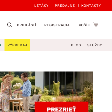
LETÁKY
PREDAJNE
KONTAKTY
PRIHLÁSIŤ
REGISTRÁCIA
KOŠÍK
A
VÝPREDAJ
BLOG
SLUŽBY
 A ORGANIZÁCIA
Záhradné sety
DROBNÉ BYTOVÉ DOPLNKY
úče
Kuchynské príslušenstvo
né stoličky a kreslá
ždniky
Kuchynské doplnky
áhradné lavice
viny
Kúpeľňové doplnky
Záhradné stoly
lečenie
Záhradné doplnky
hradné hojdačky
Zobrazit vše
áhradné lehátka