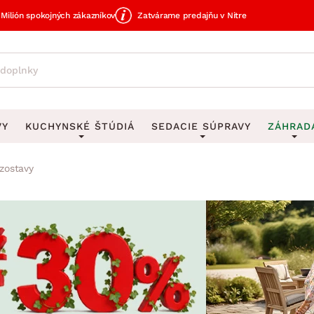
Milión spokojných zákazníkov
Zatvárame predajňu v Nitre
VY
KUCHYNSKÉ ŠTÚDIÁ
SEDACIE SÚPRAVY
ZÁHRAD
zostavy
avy
DEKORÁCIE
Sedacie súpravy do U
UKLADANIE
čky
Obrazy
Vešiaky na kľ
avy
Rohové sedacie súpravy
Záhrad
Zrkadlá
Stojany na dá
tavy
Sedacie súpravy 3-2-1
Z
dlá
Hodiny
Stojany na no
avy
Sedacie súpravy na mieru
Vázy
Stojany na ob
vy
Zá
Zobrazit vše
Zobrazit vše
tavy
Z