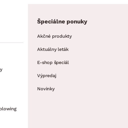
Špeciálne ponuky
Akčné produkty
Aktuálny leták
E-shop špeciál
y
Výpredaj
Novinky
blowing