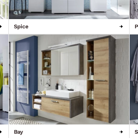
Spice
P
Bay
S