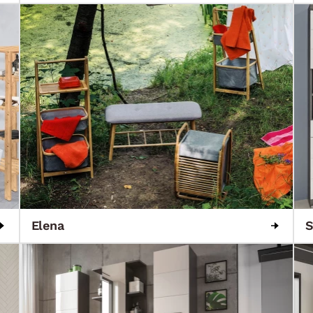
Elena
S