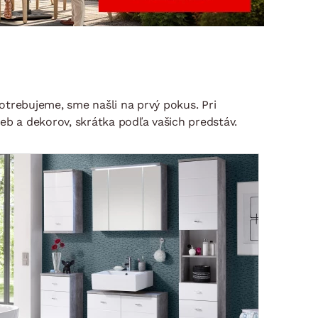
DOPLNKY
VIANOCE
hradné doplnky
ahradné zostavy
otrebujeme, sme našli na prvý pokus. Pri
ieb a dekorov, skrátka podľa vašich predstáv.