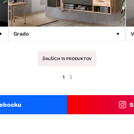
Grado
V
ĎALŠÍCH 15 PRODUKTOV
1
2
cebooku
S