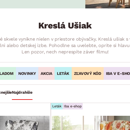
ENIE
DOMÁCE SPOTREBIČE
ZÁHRADNÉ 
avy
Zá
tavy
Z
Kreslá Ušiak
avy
oré skvele vynikne nielen v priestore obývačky. Kreslá ušiak
i alebo detskej izbe. Pohodlne sa uvelebte, oprite si hlav
Len pozor, nech neprespíte záver filmu!
LADOM
NOVINKY
AKCIA
LETÁK
ZĽAVOVÝ KÓD
IBA V E-SH
cnejšie
Najdrahšie
Leták
Iba e-shop