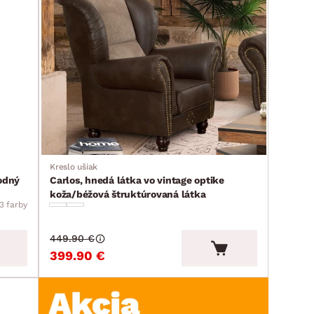
Kreslo ušiak
odný
Carlos, hnedá látka vo vintage optike
koža/béžová štruktúrovaná látka
3 farby
449.90 €
399.90 €