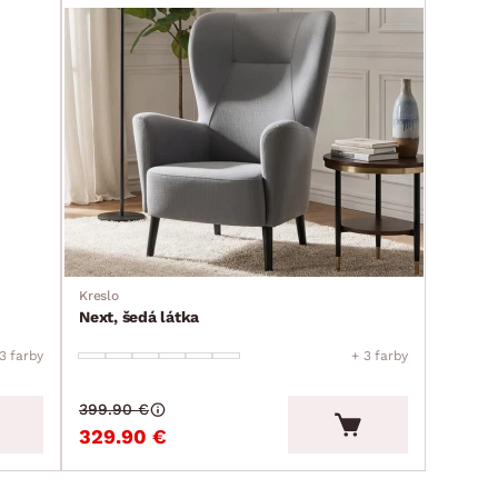
Kreslo
Next, šedá látka
3 farby
+ 3 farby
399.90 €
329.90 €