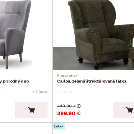
Kreslo ušiak
hy prírodný dub
Carlos, zelená štruktúrovaná látka
+ 3 farby
449.90 €
399.90 €
Leták