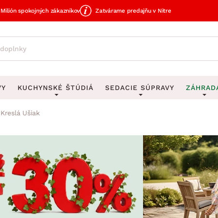
Milión spokojných zákazníkov
Zatvárame predajňu v Nitre
VY
KUCHYNSKÉ ŠTÚDIÁ
SEDACIE SÚPRAVY
ZÁHRAD
Kreslá Ušiak
avy
DEKORÁCIE
Sedacie súpravy do U
UKLADANIE
čky
Obrazy
Vešiaky na kľ
avy
Rohové sedacie súpravy
Záhrad
Zrkadlá
Stojany na dá
tavy
Sedacie súpravy 3-2-1
Z
dlá
Hodiny
Stojany na no
avy
Sedacie súpravy na mieru
Vázy
Stojany na ob
vy
Zá
Zobrazit vše
Zobrazit vše
tavy
Z