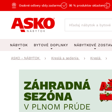
Osobné odbery vždy zadarmo
95 % produktov skladom
NÁBYTOK
BYTOVÉ DOPLNKY
NÁBYTKOVÉ ZOSTA
ASKO - NÁBYTOK
Kreslá a sedenia
Kreslá
KOBERCE
OSVETLENIE
Obývacie zost
Veľké a stredné koberce
Stolové lampy a lampi
Spálňové zost
Behúne a malé koberce
Stropné osvetlenie
Kancelárske zos
Obývacia izba
Detské koberce
Lustre a závesné svieti
Kuchynské zost
Spálňa
Kúpeľňové predložky
Stojacie lampy
Detské zosta
Pracovňa a kancelária
Zobrazit vše
Zobrazit vše
Predsieňové zos