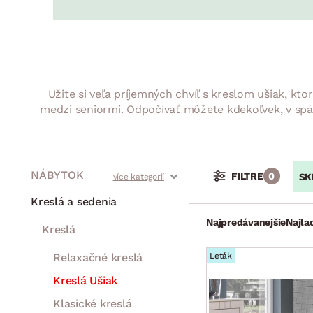
Jedáleň
BYTOVÝ TEXTIL
STOLOVANIE A VAR
Kúpeľňové zost
Detská izba
Prikrývky
Jedálenský servis
Jedálenské zos
Vankúše
Predsieň, šatník a chodba
Príbory
Záhradné zost
Koberce
Hrnce
Kuchyňa
Užite si veľa príjemných chvíľ s kreslom ušiak, kt
Závesy a žalúzie
Panvice
Kúpeľňa
medzi seniormi. Odpočívať môžete kdekoľvek, v spáln
Zobrazit vše
Zobrazit vše
Záhrada
VEĽKÁ NOC
Domácnosť
NÁBYTOK
FILTRE
0
SK
Stoly a stolíky
Kreslá a sedenia
Najpredávanejšie
Najla
Kreslá
Relaxačné kreslá
Leták
Kreslá Ušiak
Klasické kreslá