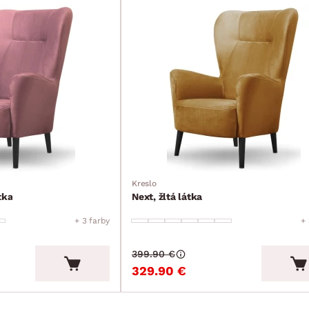
Kreslo
tka
Next, žltá látka
+ 3 farby
+ 
399.90 €
329.90 €