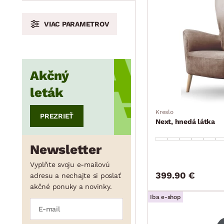
min.
cm
max.
cm
VIAC PARAMETROV
min.
cm
max.
cm
Akčný
leták
min.
cm
max.
cm
Kreslo
PREZRIEŤ
Next, hnedá látka
min.
cm
max.
cm
Newsletter
Vyplňte svoju e-mailovú
399.90 €
adresu a nechajte si poslať
akčné ponuky a novinky.
Iba e-shop