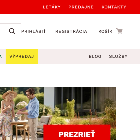
LETÁKY
PREDAJNE
KONTAKTY
PRIHLÁSIŤ
REGISTRÁCIA
KOŠÍK
A
VÝPREDAJ
BLOG
SLUŽBY
 A ORGANIZÁCIA
Záhradné sety
DROBNÉ BYTOVÉ DOPLNKY
úče
Kuchynské príslušenstvo
né stoličky a kreslá
ždniky
Kuchynské doplnky
áhradné lavice
viny
Kúpeľňové doplnky
Záhradné stoly
lečenie
Záhradné doplnky
hradné hojdačky
Zobrazit vše
áhradné lehátka