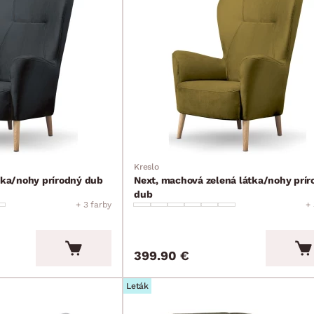
Kreslo
átka/nohy prírodný dub
Next, machová zelená látka/nohy prír
dub
+ 3 farby
+ 
399.90 €
Leták