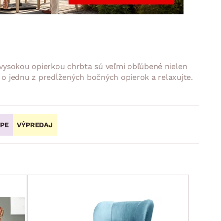
DOPLNKY
VIANOCE
hradné doplnky
ahradné zostavy
 s vysokou opierkou chrbta sú veľmi obľúbené nielen
u o jednu z predĺžených bočných opierok a relaxujte.
OPE
VÝPREDAJ