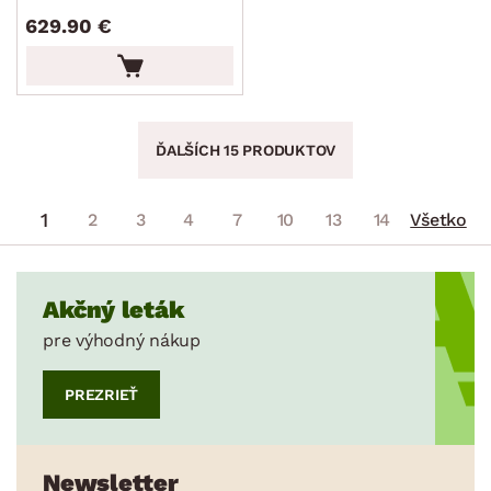
629.90 €
ĎALŠÍCH 15 PRODUKTOV
1
2
3
4
7
10
13
14
Všetko
Akčný leták
pre výhodný nákup
PREZRIEŤ
Newsletter