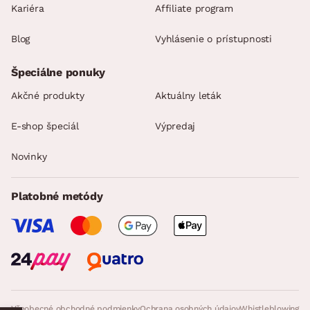
Kariéra
Affiliate program
Blog
Vyhlásenie o prístupnosti
Špeciálne ponuky
Akčné produkty
Aktuálny leták
E-shop špeciál
Výpredaj
Novinky
Platobné metódy
Všeobecné obchodné podmienky
Ochrana osobných údajov
Whistleblowing