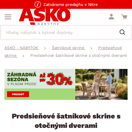
Zatvárame predajňu v Nitre
ASKO - NÁBYTOK
Šatníkové skrine
Predsieňové
skrine
Predsieňové šatníkové skrine s otočnými dverami
Predsieňové šatníkové skrine s
otočnými dverami