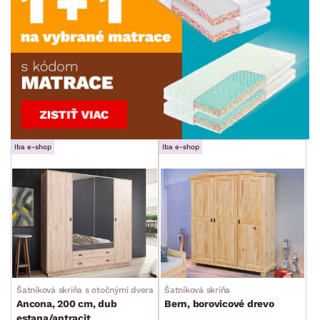
Iba e-shop
Iba e-shop
Šatníková skriňa s otočnými dverami
Šatníková skriňa
Ancona, 200 cm, dub
Bern, borovicové drevo
estana/antracit