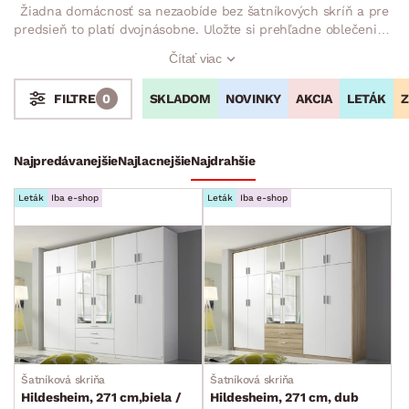
Žiadna domácnosť sa nezaobíde bez šatníkových skríň a pre
predsieň to platí dvojnásobne. Uložte si prehľadne oblečenie a
ďalšie veci do predsieňovej šatníkovej skrine s otočnými
Čítať viac
dverami. Popremýšľajte, či Vám zostane pred skriňou dostatok
miesta na jej otvorenie. Vyberajte z niekoľkých dekorov, štýlov,
SKLADOM
NOVINKY
AKCIA
LETÁK
Z
FILTRE
0
rozmerov a vytvorte si oveľa viac úložného priestoru.
Stoly a stolíky
Kreslá a sedenia
Stoličky a lavice
Postele
Šatníkové skrine
Najpredávanejšie
Najlacnejšie
Najdrahšie
Šatníkové skrine s otočnými dverami
Leták
Iba e-shop
Leták
Iba e-shop
Šatníkové skrine s posuvnými dverami
Detské šatníkové skrine
Príslušenstvo ku skriniam
Rohové šatníkové skrine
Skriňové nadstavce
Predsieňové skrine
Šatníková skriňa
Šatníková skriňa
Predsieňové rohové šatníkové skrine
Hildesheim, 271 cm,biela /
Hildesheim, 271 cm, dub