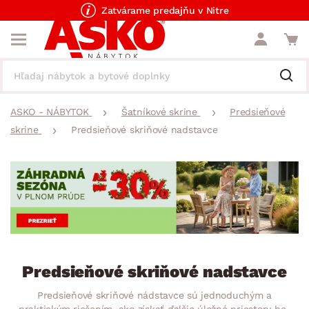
Zatvárame predajňu v Nitre
ASKO - NÁBYTOK
Šatníkové skrine
Predsieňové
skrine
Predsieňové skriňové nadstavce
Predsieňové skriňové nadstavce
Predsieňové skriňové nádstavce sú jednoduchým a
praktickým riešením, ako získať ďalšie úložné priestory bez