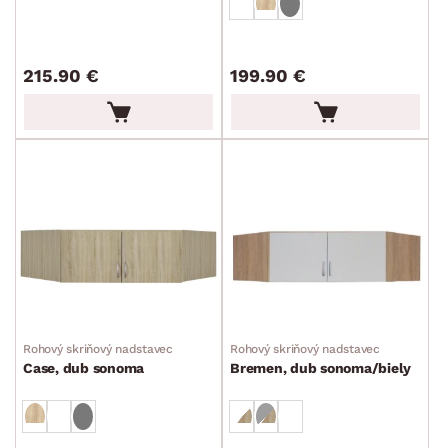
dverami
Predsieňové šatníkové skrine s posuvnými
dverami
215.90 €
199.90 €
Príslušenstvo k predsieňovým skriniam
Predsieňové skriňové nadstavce
Rošty
Matrace
Komody, skrinky a vitríny
Bytové doplnky
Sedacie súpravy a pohovky
Zostavy a steny
Drobný nábytok
Spotrebiče
FARBA
DEKOR
Rohový skriňový nadstavec
Rohový skriňový nadstavec
Case, dub sonoma
Bremen, dub sonoma/biely
ROZMERY
MATERIÁL
min.
cm
max.
cm