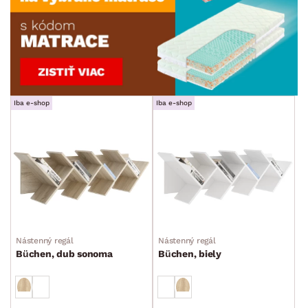
Iba e-shop
Iba e-shop
Nástenný regál
Nástenný regál
Büchen, dub sonoma
Büchen, biely