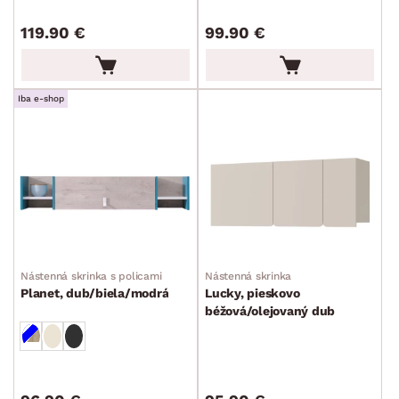
Kúpeľňové skrinky
119.90 €
99.90 €
Komody a skrinky
Periňáky
Iba e-shop
Úložné kontajnery
Prebaľovací pulty
Bytové doplnky
Sedacie súpravy a pohovky
Zostavy a steny
Drobný nábytok
Spotrebiče
FARBA
Nástenná skrinka s policami
Nástenná skrinka
Planet, dub/biela/modrá
Lucky, pieskovo
DEKOR
béžová/olejovaný dub
ROZMERY