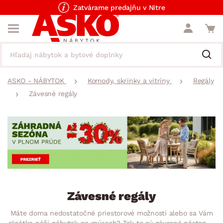
Zatvárame predajňu v Nitre
ASKO - NÁBYTOK
Komody, skrinky a vitríny
Regály
Závesné regály
Závesné regály
Máte doma nedostatočné priestorové možnosti alebo sa Vám
skrátka páči nábytok na múroch? Tak to sú závesné nástenné